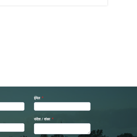
ईमेल
*
संदेश / शंका
*