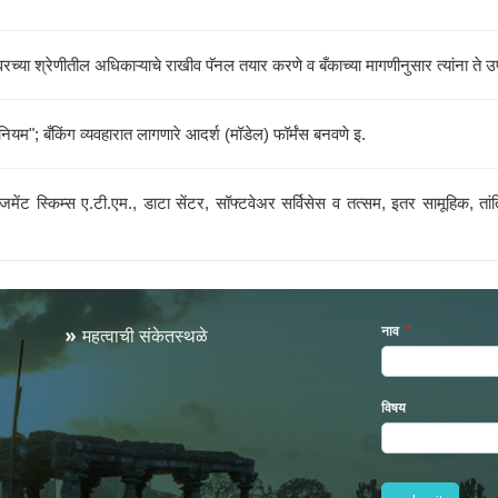
ल वरच्या श्रेणीतील अधिकाऱ्याचे राखीव पॅनल तयार करणे व बँकाच्या मागणीनुसार त्यांना ते 
म"; बँकिंग व्यवहारात लागणारे आदर्श (मॉडेल) फॉर्मंस बनवणे इ.
अरेंजमेंट स्किम्स ए.टी.एम., डाटा सेंटर, सॉफ्टवेअर सर्विसेस व तत्सम, इतर सामूहिक, 
नाव
*
महत्वाची संकेतस्थळे
विषय