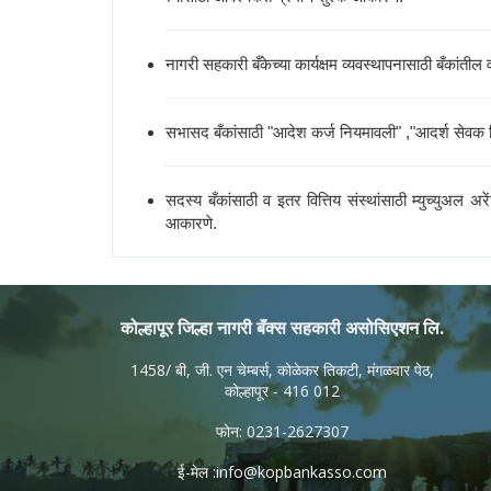
नागरी सहकारी बँकेच्या कार्यक्षम व्यवस्थापनासाठी बँकांती
सभासद बँकांसाठी "आदेश कर्ज नियमावली" ,"आदर्श सेवक निय
सदस्य बँकांसाठी व इतर वित्तिय संस्थांसाठी म्युच्युअल 
आकारणे.
कोल्हापूर जिल्हा नागरी बॅंक्स सहकारी असोसिएशन लि.
1458/ बी, जी. एन चेम्बर्स, कोळेकर तिकटी, मंगळवार पेठ,
कोल्हापूर - 416 012
फोन: 0231-2627307
ई-मेल :
info@kopbankasso.com